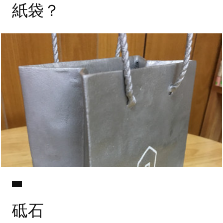
紙袋？
砥石