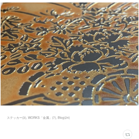
ステッカー
(
3
)
WORKS「金属」
(
7
)
Blog
(
24
)